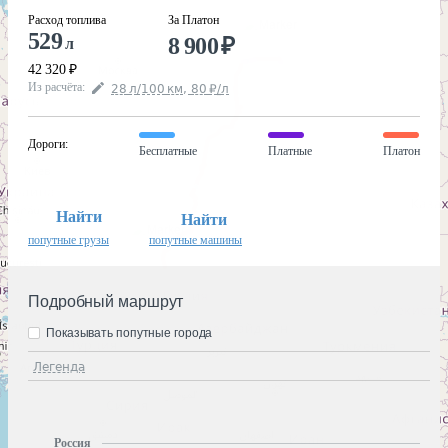
Расход топлива
За Платон
529
8 900
₽
л
42 320
₽
Из расчёта
:
28
л
/100
км
,
80
₽
/
л
Дороги
:
Бесплатные
Платные
Платон
Найти
Найти
попутные грузы
попутные машины
Подробный маршрут
Показывать попутные города
Легенда
Россия