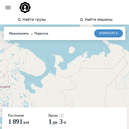
Найти грузы
Найти машины
→
ИЗМЕНИТЬ
Нижнекамск
Черкесск
Расстояние
Время
1 891
1
3
км
дн
ч