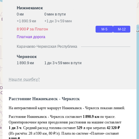
Нижнекамск
0 км
0 мин в пути
+
1 890.9 км
+
1 дн 3 ч 59 мин
8 900 ₽ за Платон
М-5
М-12
Платная дорога
Карачаево-Черкесская Республика
Черкесск
1 890.9 км
1 дн 3 ч 59 мин в пути
Нашли ошибку?
Расстояние Нижнекамск - Черкесск
На интерактивной карте маршрут Нижнекамск - Черкесск показан линией.
Расстояние Нижнекамск - Черкесск составляет
1 890.9 км
по трассе.
Ориентировочное время преодоления расстояния на машине составляет
1 дн 3 ч
. Средний расход топлива составит
529 л
при затратах
42 320 ₽
(Из расчёта:
28 л/100 км, 80 ₽/л)
. Плата по системе «Платон» составит