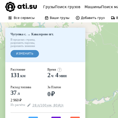
Грузы
Поиск грузов
Машины
Поиск м
Все сервисы
Ваши грузы
Добавить груз
→
Чугуевка с.
Кавалерово пгт.
В пределах страны
,
разрешить паромы
,
разрешить зимники
ИЗМЕНИТЬ
Расстояние
Время
131
2
4
км
ч
мин
Расход топлива
За Платон
37
0
₽
л
2 960
₽
Из расчёта
:
28
л
/100
км
,
80
₽
/
л