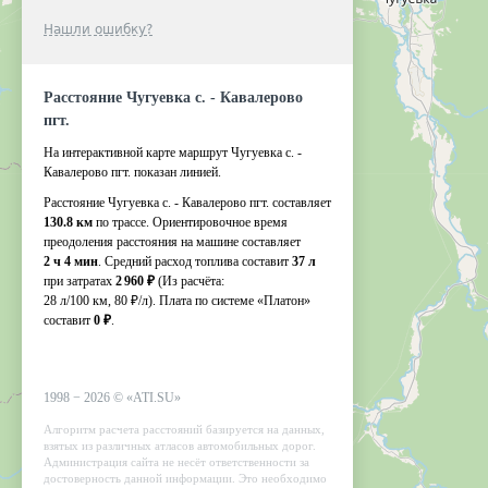
Нашли ошибку?
Расстояние Чугуевка с. - Кавалерово
пгт.
На интерактивной карте маршрут Чугуевка с. -
Кавалерово пгт. показан линией.
Расстояние Чугуевка с. - Кавалерово пгт. составляет
130.8 км
по трассе. Ориентировочное время
преодоления расстояния на машине составляет
2 ч 4 мин
. Средний расход топлива составит
37 л
при затратах
2 960 ₽
(Из расчёта:
28 л/100 км, 80 ₽/л)
. Плата по системе «Платон»
составит
0 ₽
.
1998 −
2026
©
«ATI.SU»
Алгоритм расчета расстояний базируется на данных,
взятых из различных атласов автомобильных дорог.
Администрация сайта не несёт ответственности за
достоверность данной информации. Это необходимо