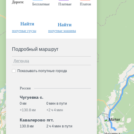
Дороги
:
Бесплатные
Платные
Платон
Найти
Найти
попутные грузы
попутные машины
Подробный маршрут
Легенда
Показывать попутные города
Россия
Чугуевка с.
0 км
0 мин в пути
+
130.8 км
+
2 ч 4 мин
Кавалерово пгт.
130.8 км
2 ч 4 мин в пути