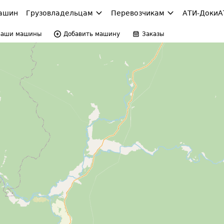
ашин
Грузовладельцам
Перевозчикам
АТИ-Доки
А
Ваши машины
Добавить машину
Заказы