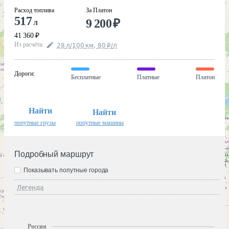
Расход топлива
За Платон
517
9 200
₽
л
41 360
₽
Из расчёта
:
28
л
/100
км
,
80
₽
/
л
Дороги
:
Бесплатные
Платные
Платон
Найти
Найти
попутные грузы
попутные машины
Подробный маршрут
Показывать попутные города
Легенда
Россия