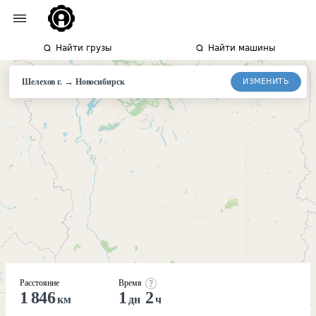
Найти грузы
Найти машины
→
ИЗМЕНИТЬ
Шелехов г.
Новосибирск
Расстояние
Время
1 846
1
2
км
дн
ч