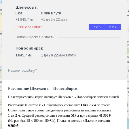
Шелехов г.
0 км
0 мин в пути
+
1 845.7 км
+
1 дн 2 ч 22 мин
9 200 ₽ за Платон
Р-255
Р-258
Новосибирская область
Новосибирск
1 845.7 км
1 дн 2 ч 22 мин в пути
Нашли ошибку?
Расстояние Шелехов г. - Новосибирск
На интерактивной карте маршрут Шелехов г. - Новосибирск показан линией.
Расстояние Шелехов г. - Новосибирск составляет
1 845.7 км
по трассе.
Ориентировочное время преодоления расстояния на машине составляет
1 дн 2 ч
. Средний расход топлива составит
517 л
при затратах
41 360 ₽
(Из расчёта:
28 л/100 км, 80 ₽/л)
. Плата по системе «Платон» составит
9 200 ₽
.