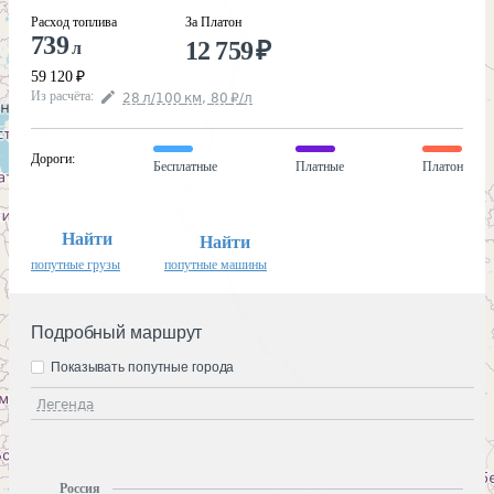
Расход топлива
За Платон
739
12 759
₽
л
59 120
₽
Из расчёта
:
28
л
/100
км
,
80
₽
/
л
Дороги
:
Бесплатные
Платные
Платон
Найти
Найти
попутные грузы
попутные машины
Подробный маршрут
Показывать попутные города
Легенда
Россия