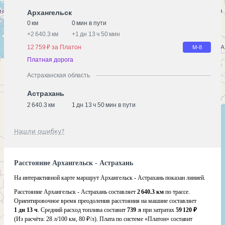
Архангельск
0 км
0 мин в пути
+
2 640.3 км
+
1 дн 13 ч 50 мин
12 759 ₽ за Платон
М-8
Платная дорога
Астраханская область
Астрахань
2 640.3 км
1 дн 13 ч 50 мин в пути
Нашли ошибку?
Расстояние Архангельск - Астрахань
На интерактивной карте маршрут Архангельск - Астрахань показан линией.
Расстояние Архангельск - Астрахань составляет
2 640.3 км
по трассе.
Ориентировочное время преодоления расстояния на машине составляет
1 дн 13 ч
. Средний расход топлива составит
739 л
при затратах
59 120 ₽
(Из расчёта:
28 л/100 км, 80 ₽/л)
. Плата по системе «Платон» составит