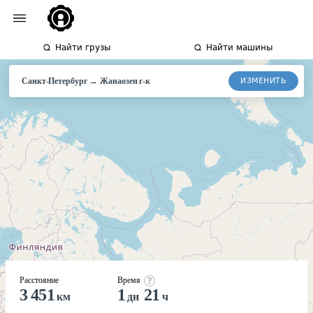
Найти грузы
Найти машины
→
ИЗМЕНИТЬ
Санкт-Петербург
Жанаозен г-к
Расстояние
Время
3 451
1
21
км
дн
ч