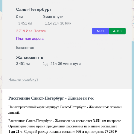
Санкт-Петербург
0 км
0 мин в пути
+
3 451 км
+
1 дн 21 ч 36 мин
2 719 ₽ за Платон
М-11
А-118
Платная дорога
Казахстан
Жанаозен г-к
3 451 км
1 дн 21 ч 36 мин в пути
Нашли ошибку?
Расстояние Санкт-Петербург - Жанаозен г-к
На интерактивной карте маршрут Санкт-Петербург - Жанаозен г-к показан
линией.
Расстояние Санкт-Петербург - Жанаозен г-к составляет
3 451 км
по трассе.
Ориентировочное время преодоления расстояния на машине составляет
1 дн 21 ч
. Средний расход топлива составит
966 л
при затратах
77 280 ₽