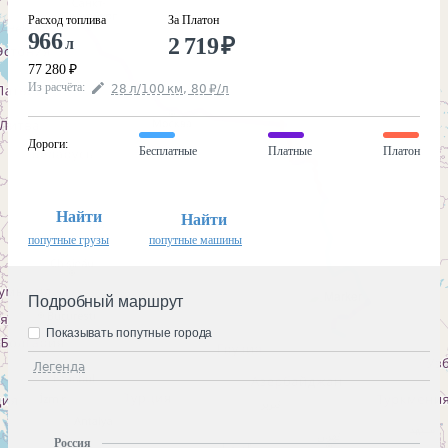
Расход топлива
За Платон
966
2 719
₽
л
77 280
₽
Из расчёта
:
28
л
/100
км
,
80
₽
/
л
Дороги
:
Бесплатные
Платные
Платон
Найти
Найти
попутные грузы
попутные машины
Подробный маршрут
Показывать попутные города
Легенда
Россия