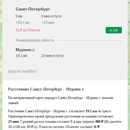
Санкт-Петербург
0 км
0 мин в пути
+
19.1 км
+
23 мин
11 ₽ за Платон
А-118
Ленинградская область
Мурино г.
19.1 км
23 мин в пути
Нашли ошибку?
Расстояние Санкт-Петербург - Мурино г.
На интерактивной карте маршрут Санкт-Петербург - Мурино г. показан
линией.
Расстояние Санкт-Петербург - Мурино г. составляет
19.1 км
по трассе.
Ориентировочное время преодоления расстояния на машине составляет
23 мин
. Средний расход топлива составит
5 л
при затратах
400 ₽
(Из расчёта:
28 л/100 км, 80 ₽/л)
. Плата по системе «Платон» составит
11 ₽
.