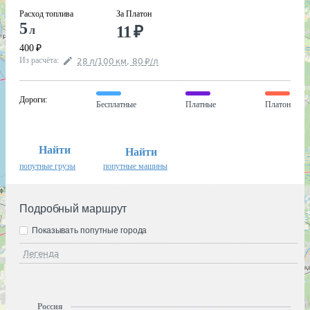
Расход топлива
За Платон
5
11
₽
л
400
₽
Из расчёта
:
28
л
/100
км
,
80
₽
/
л
Дороги
:
Бесплатные
Платные
Платон
Найти
Найти
попутные грузы
попутные машины
Подробный маршрут
Показывать попутные города
Легенда
Россия