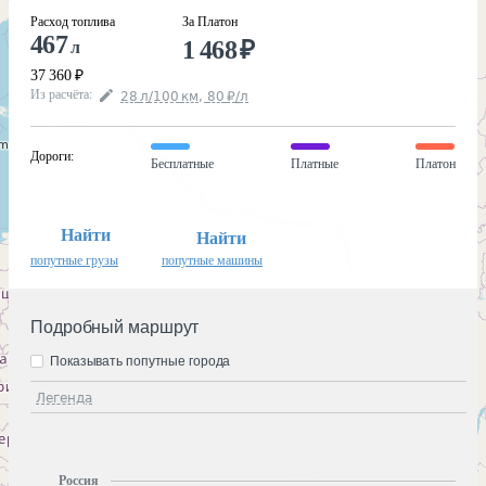
Расход топлива
За Платон
467
1 468
₽
л
37 360
₽
Из расчёта
:
28
л
/100
км
,
80
₽
/
л
Дороги
:
Бесплатные
Платные
Платон
Найти
Найти
попутные грузы
попутные машины
Подробный маршрут
Показывать попутные города
Легенда
Россия