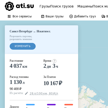
Грузы
Поиск грузов
Машины
Поиск м
Все сервисы
Ваши грузы
Добавить груз
→
Санкт-Петербург
Искитим г.
Разрешить паромы
,
разрешить зимники
ИЗМЕНИТЬ
Расстояние
Время
4 037
2
3
км
дн
ч
Расход топлива
За Платон
1 130
10 167
₽
л
90 400
₽
Из расчёта
:
28
л
/100
км
,
80
₽
/
л
Дороги
: