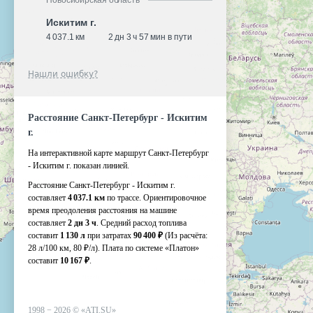
Новосибирская область
Искитим г.
4 037.1 км
2 дн 3 ч 57 мин в пути
Нашли ошибку?
Расстояние Санкт-Петербург - Искитим
г.
На интерактивной карте маршрут Санкт-Петербург
- Искитим г. показан линией.
Расстояние Санкт-Петербург - Искитим г.
составляет
4 037.1 км
по трассе. Ориентировочное
время преодоления расстояния на машине
составляет
2 дн 3 ч
. Средний расход топлива
составит
1 130 л
при затратах
90 400 ₽
(Из расчёта:
28 л/100 км, 80 ₽/л)
. Плата по системе «Платон»
составит
10 167 ₽
.
1998 −
2026
©
«ATI.SU»