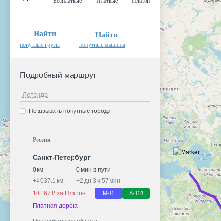
Бесплатные
Платные
Платон
Найти
Найти
попутные грузы
попутные машины
Подробный маршрут
Легенда
Показывать попутные города
Россия
Санкт-Петербург
0 км
0 мин в пути
+
4 037.1 км
+
2 дн 3 ч 57 мин
10 167 ₽ за Платон
М-11
А-118
Платная дорога