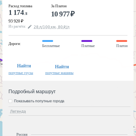
Расход топлива
За Платон
1 174
10 977
₽
л
93 920
₽
Из расчёта
:
28
л
/100
км
,
80
₽
/
л
Дороги
:
Бесплатные
Платные
Платон
Найти
Найти
попутные грузы
попутные машины
Подробный маршрут
Показывать попутные города
Легенда
Россия