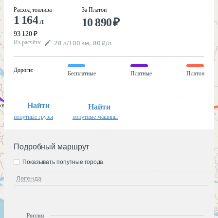
Расход топлива
За Платон
1 164
10 890
₽
л
93 120
₽
Из расчёта
:
28
л
/100
км
,
80
₽
/
л
Дороги
:
Бесплатные
Платные
Платон
Найти
Найти
попутные грузы
попутные машины
Подробный маршрут
Показывать попутные города
Легенда
Россия