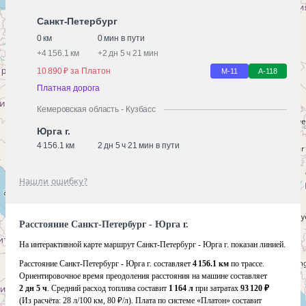
Санкт-Петербург
0 км
0 мин в пути
+
4 156.1 км
+
2 дн 5 ч 21 мин
10 890 ₽ за Платон
М-11
А-118
Платная дорога
Кемеровская область - Кузбасс
Юрга г.
4 156.1 км
2 дн 5 ч 21 мин в пути
Нашли ошибку?
Расстояние Санкт-Петербург - Юрга г.
На интерактивной карте маршрут Санкт-Петербург - Юрга г. показан линией.
Расстояние Санкт-Петербург - Юрга г. составляет
4 156.1 км
по трассе.
Ориентировочное время преодоления расстояния на машине составляет
2 дн 5 ч
. Средний расход топлива составит
1 164 л
при затратах
93 120 ₽
(Из расчёта:
28 л/100 км, 80 ₽/л)
. Плата по системе «Платон» составит