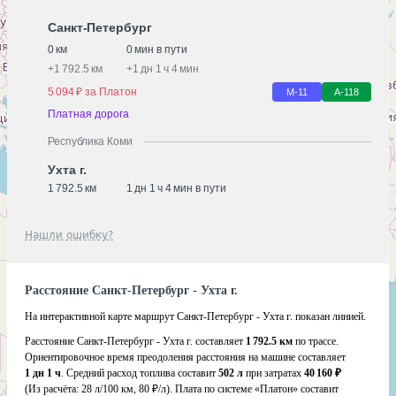
Санкт-Петербург
0 км
0 мин в пути
+
1 792.5 км
+
1 дн 1 ч 4 мин
5 094 ₽ за Платон
М-11
А-118
Платная дорога
Республика Коми
Ухта г.
1 792.5 км
1 дн 1 ч 4 мин в пути
Нашли ошибку?
Расстояние Санкт-Петербург - Ухта г.
На интерактивной карте маршрут Санкт-Петербург - Ухта г. показан линией.
Расстояние Санкт-Петербург - Ухта г. составляет
1 792.5 км
по трассе.
Ориентировочное время преодоления расстояния на машине составляет
1 дн 1 ч
. Средний расход топлива составит
502 л
при затратах
40 160 ₽
(Из расчёта:
28 л/100 км, 80 ₽/л)
. Плата по системе «Платон» составит