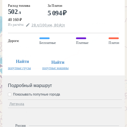
Расход топлива
За Платон
502
5 094
₽
л
40 160
₽
Из расчёта
:
28
л
/100
км
,
80
₽
/
л
Дороги
:
Бесплатные
Платные
Платон
Найти
Найти
попутные грузы
попутные машины
Подробный маршрут
Показывать попутные города
Легенда
Россия