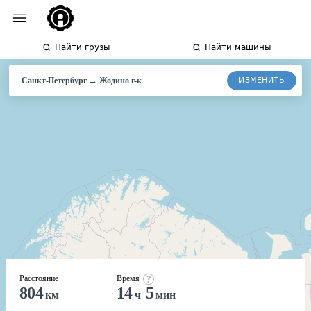
Найти грузы
Найти машины
→
ИЗМЕНИТЬ
Санкт-Петербург
Жодино г-к
Расстояние
Время
804
14
5
км
ч
мин