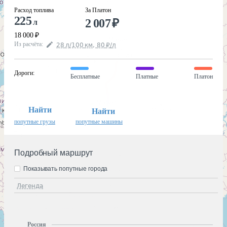
Расход топлива
За Платон
225
2 007
₽
л
18 000
₽
Из расчёта
:
28
л
/100
км
,
80
₽
/
л
Дороги
:
Бесплатные
Платные
Платон
Найти
Найти
попутные грузы
попутные машины
Подробный маршрут
Показывать попутные города
Легенда
Россия