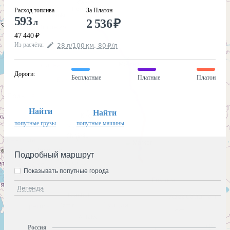
Расход топлива
За Платон
593
2 536
₽
л
47 440
₽
Из расчёта
:
28
л
/100
км
,
80
₽
/
л
Дороги
:
Бесплатные
Платные
Платон
Найти
Найти
попутные грузы
попутные машины
Подробный маршрут
Показывать попутные города
Легенда
Россия