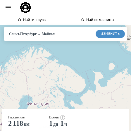
Найти грузы
Найти машины
→
ИЗМЕНИТЬ
Санкт-Петербург
Майкоп
Расстояние
Время
2 118
1
1
км
дн
ч