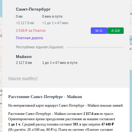
Санкт-Петербург
0 км
0 мин в пути
+
2 117.6 км
+
1 дн 1 ч 47 мин
2 536 ₽ за Платон
М-11
А-118
Платная дорога
Республика Адыгея (Адыгея)
Майкоп
2 117.6 км
1 дн 1 ч 47 мин в пути
Нашли ошибку?
Расстояние Санкт-Петербург - Майкоп
На интерактивной карте маршрут Санкт-Петербург - Майкоп показан линией.
Расстояние Санкт-Петербург - Майкоп составляет
2 117.6 км
по трассе.
Ориентировочное время преодоления расстояния на машине составляет
1 дн 1 ч
. Средний расход топлива составит
593 л
при затратах
47 440 ₽
(Из расчёта:
28 л/100 км, 80 ₽/л)
. Плата по системе «Платон» составит