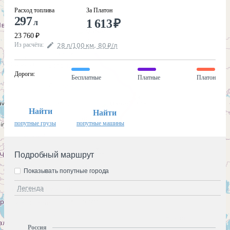
Расход топлива
За Платон
297
1 613
₽
л
23 760
₽
Из расчёта
:
28
л
/100
км
,
80
₽
/
л
Дороги
:
Бесплатные
Платные
Платон
Найти
Найти
попутные грузы
попутные машины
Подробный маршрут
Показывать попутные города
Легенда
Россия