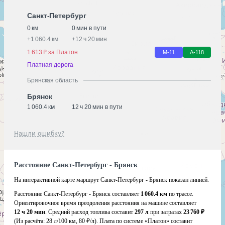
Санкт-Петербург
0 км
0 мин в пути
+
1 060.4 км
+
12 ч 20 мин
1 613 ₽ за Платон
М-11
А-118
Платная дорога
Брянская область
Брянск
1 060.4 км
12 ч 20 мин в пути
Нашли ошибку?
Расстояние Санкт-Петербург - Брянск
На интерактивной карте маршрут Санкт-Петербург - Брянск показан линией.
Расстояние Санкт-Петербург - Брянск составляет
1 060.4 км
по трассе.
Ориентировочное время преодоления расстояния на машине составляет
12 ч 20 мин
. Средний расход топлива составит
297 л
при затратах
23 760 ₽
(Из расчёта:
28 л/100 км, 80 ₽/л)
. Плата по системе «Платон» составит