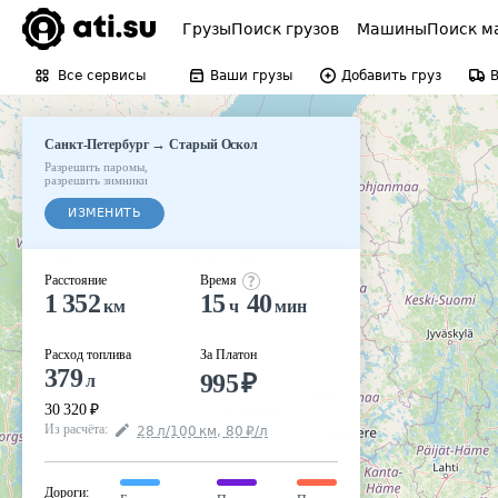
Грузы
Поиск грузов
Машины
Поиск м
Все сервисы
Ваши грузы
Добавить груз
→
Санкт-Петербург
Старый Оскол
Разрешить паромы
,
разрешить зимники
ИЗМЕНИТЬ
Расстояние
Время
1 352
15
40
км
ч
мин
Расход топлива
За Платон
379
995
₽
л
30 320
₽
Из расчёта
:
28
л
/100
км
,
80
₽
/
л
Дороги
: