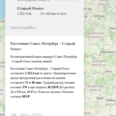
Белгородская область
Старый Оскол
1 352.4 км
15 ч 40 мин в пути
Нашли ошибку?
Расстояние Санкт-Петербург - Старый
Оскол
На интерактивной карте маршрут Санкт-Петербург
- Старый Оскол показан линией.
Расстояние Санкт-Петербург - Старый Оскол
составляет
1 352.4 км
по трассе. Ориентировочное
время преодоления расстояния на машине
составляет
15 ч 40 мин
. Средний расход топлива
составит
379 л
при затратах
30 320 ₽
(Из расчёта:
28 л/100 км, 80 ₽/л)
. Плата по системе «Платон»
составит
995 ₽
.
1998 −
2026
©
«ATI.SU»