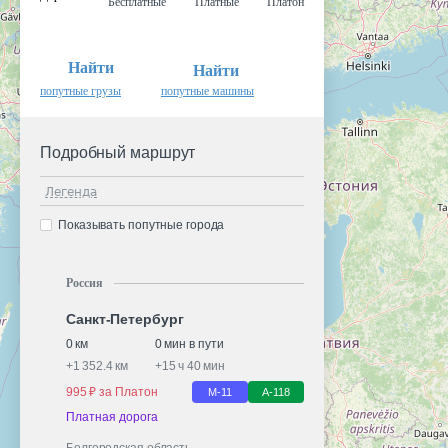
Бесплатные
Платные
Платон
Найти
Найти
попутные грузы
попутные машины
Подробный маршрут
Легенда
Показывать попутные города
Россия
Санкт-Петербург
0 км
0 мин в пути
+
1 352.4 км
+
15 ч 40 мин
995 ₽ за Платон
М-11
А-118
Платная дорога