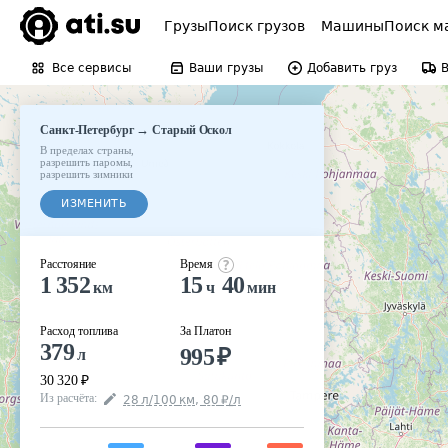
Грузы
Поиск грузов
Машины
Поиск м
Все сервисы
Ваши грузы
Добавить груз
→
Санкт-Петербург
Старый Оскол
В пределах страны
,
разрешить паромы
,
разрешить зимники
ИЗМЕНИТЬ
Расстояние
Время
1 352
15
40
км
ч
мин
Расход топлива
За Платон
379
995
₽
л
30 320
₽
Из расчёта
:
28
л
/100
км
,
80
₽
/
л