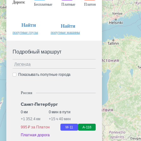
Дороги
:
Бесплатные
Платные
Платон
Найти
Найти
попутные грузы
попутные машины
Подробный маршрут
Легенда
Показывать попутные города
Россия
Санкт-Петербург
0 км
0 мин в пути
+
1 352.4 км
+
15 ч 40 мин
995 ₽ за Платон
М-11
А-118
Платная дорога