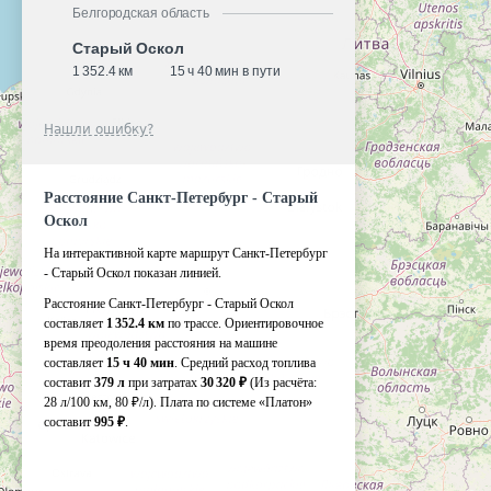
Белгородская область
Старый Оскол
1 352.4 км
15 ч 40 мин в пути
Нашли ошибку?
Расстояние Санкт-Петербург - Старый
Оскол
На интерактивной карте маршрут Санкт-Петербург
- Старый Оскол показан линией.
Расстояние Санкт-Петербург - Старый Оскол
составляет
1 352.4 км
по трассе. Ориентировочное
время преодоления расстояния на машине
составляет
15 ч 40 мин
. Средний расход топлива
составит
379 л
при затратах
30 320 ₽
(Из расчёта:
28 л/100 км, 80 ₽/л)
. Плата по системе «Платон»
составит
995 ₽
.