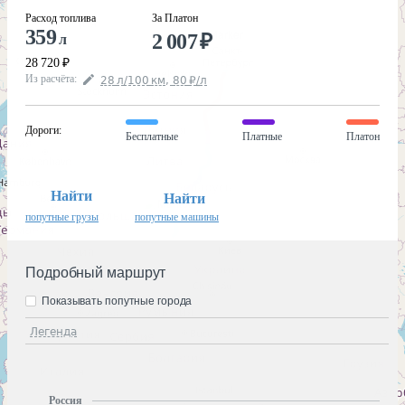
Расход топлива
За Платон
359
2 007
₽
л
28 720
₽
Из расчёта
:
28
л
/100
км
,
80
₽
/
л
Дороги
:
Бесплатные
Платные
Платон
Найти
Найти
попутные грузы
попутные машины
Подробный маршрут
Показывать попутные города
Легенда
Россия