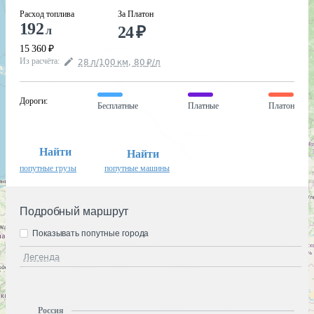
Расход топлива
За Платон
192
24
₽
л
15 360
₽
Из расчёта
:
28
л
/100
км
,
80
₽
/
л
Дороги
:
Бесплатные
Платные
Платон
Найти
Найти
попутные грузы
попутные машины
Подробный маршрут
Показывать попутные города
Легенда
Россия