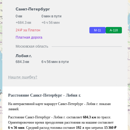
Санкт-Петербург
0 км
0 мин в пути
+
684.3 км
+
6 ч 56 мин
24 ₽ за Платон
М-11
А-118
Платная дорога
Московская область
Лобня г.
684.3 км
6 ч 56 мин в пути
Нашли ошибку?
Расстояние Санкт-Петербург - Лобня г.
На интерактивной карте маршрут Санкт-Петербург - Лобня г. показан
линией.
Расстояние Санкт-Петербург - Лобня г. составляет
684.3 км
по трассе.
Ориентировочное время преодоления расстояния на машине составляет
6 ч 56 мин
. Средний расход топлива составит
192 л
при затратах
15 360 ₽