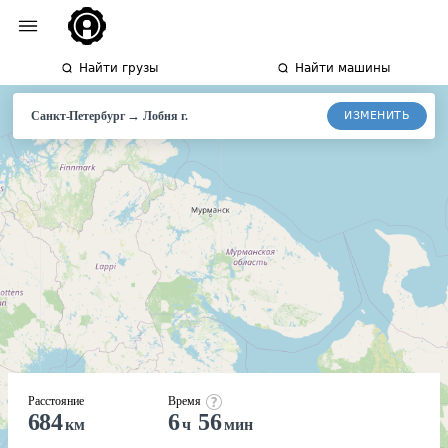
Найти грузы
Найти машины
→
ИЗМЕНИТЬ
Санкт-Петербург
Лобня г.
Расстояние
Время
684
6
56
км
ч
мин