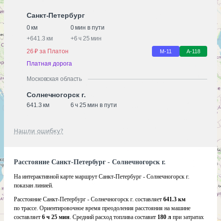
Санкт-Петербург
0 км
0 мин в пути
+
641.3 км
+
6 ч 25 мин
26 ₽ за Платон
М-11
А-118
Платная дорога
Московская область
Солнечногорск г.
641.3 км
6 ч 25 мин в пути
Нашли ошибку?
Расстояние Санкт-Петербург - Солнечногорск г.
На интерактивной карте маршрут Санкт-Петербург - Солнечногорск г.
показан линией.
Расстояние Санкт-Петербург - Солнечногорск г. составляет
641.3 км
по трассе. Ориентировочное время преодоления расстояния на машине
составляет
6 ч 25 мин
. Средний расход топлива составит
180 л
при затратах