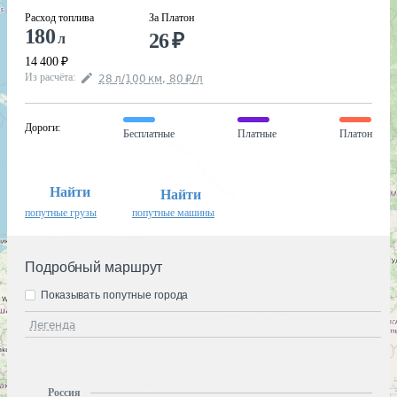
Расход топлива
За Платон
180
26
₽
л
14 400
₽
Из расчёта
:
28
л
/100
км
,
80
₽
/
л
Дороги
:
Бесплатные
Платные
Платон
Найти
Найти
попутные грузы
попутные машины
Подробный маршрут
Показывать попутные города
Легенда
Россия